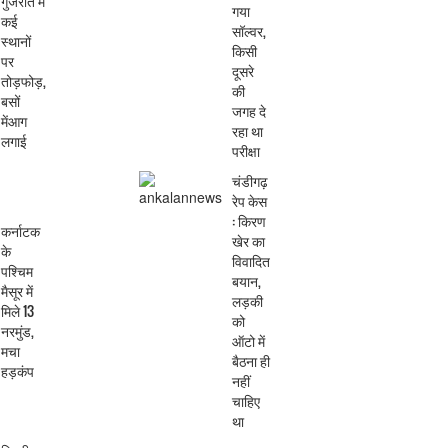
गुजरात में
गया
कई
सॉल्वर,
स्थानों
किसी
पर
दूसरे
तोड़फोड़,
की
बसों
जगह दे
मेंआग
रहा था
लगाई
परीक्षा
चंडीगढ़
रेप केस
: किरण
कर्नाटक
खेर का
के
विवादित
पश्चिम
बयान,
मैसूर में
लड़की
मिले 13
को
नरमुंड,
ऑटो में
मचा
बैठना ही
हड़कंप
नहीं
चाहिए
था