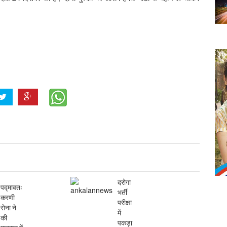
दरोगा
पद्मावत:
भर्ती
करणी
परीक्षा
सेना ने
में
की
पकड़ा