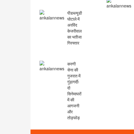
पीडब्ल्यूडी
घोटाले में
अरविंद
केजरीवाल
का भतीजा
गिरफ्तार
करणी
सेना की
गुजरात में
गुंड़ागर्दी:
दो
सिनेमाघरों
में की
आगजनी
और
तोड़फोड़