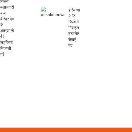
दिल्ली:
बलात्कारी
हरियाणा
बाबा
के 13
वीरेंद्र देव
जिलों में
के
मोबाइल
आश्रम से
इंटरनेट
41
सेवाएं
लड़कियां
बंद
निकाली
गईं