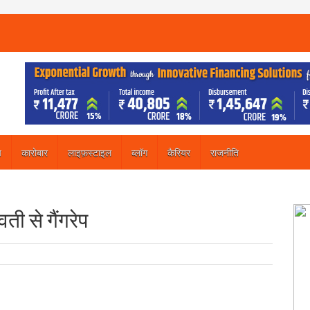
य
कारोबार
लाइफ़स्टाइल
ब्लॉग
कैरियर
राजनीति
ती से गैंगरेप