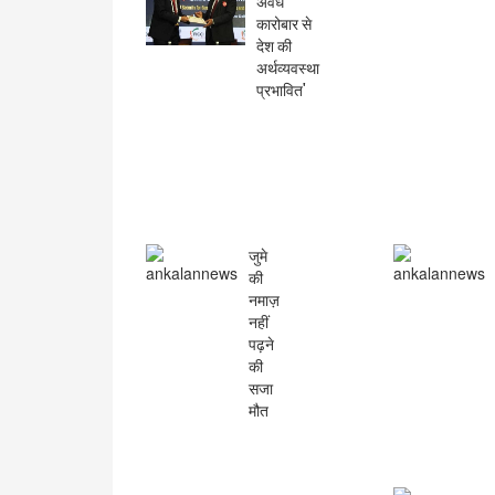
अवैध
कारोबार से
देश की
अर्थव्यवस्था
प्रभावित'
जुमे
की
नमाज़
नहीं
पढ़ने
की
सजा
मौत