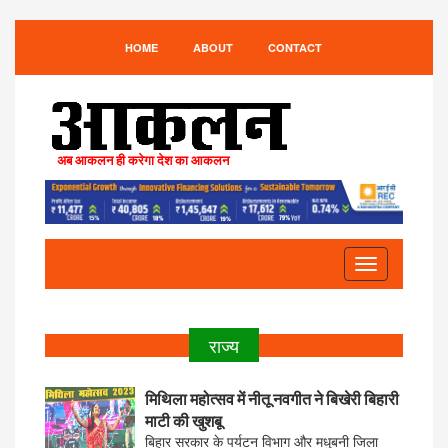
HOME
ABOUT
CONTACT
अब आकलन ही करेगा देश का आकलन
Toggle
navigation
राज्य
मिथिला महोत्सव में नीतू नवगीत ने बिखेरी बिहारी
माटी की खुशबू
बिहार सरकार के पर्यटन विभाग और मधुबनी जिला