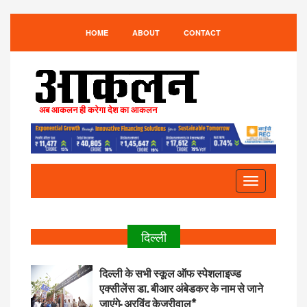
HOME
ABOUT
CONTACT
अब आकलन ही करेगा देश का आकलन
Toggle
navigation
दिल्ली
दिल्ली के सभी स्कूल ऑफ स्पेशलाइज्ड
एक्सीलेंस डा. बीआर अंबेडकर के नाम से जाने
जाएंगे- अरविंद केजरीवाल*