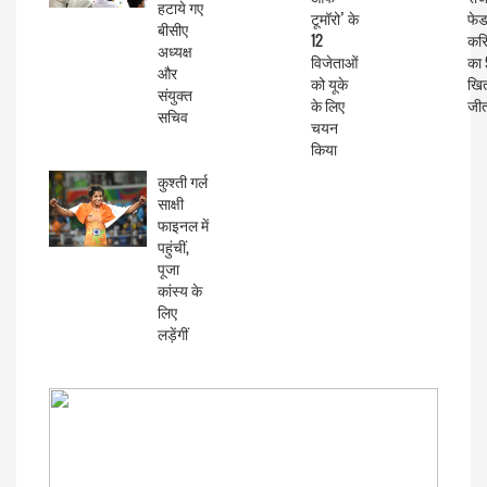
हटाये गए
टूमॉरो’ के
फेड
बीसीए
12
कर
अध्यक्ष
विजेताओं
का 
और
को यूके
खि
संयुक्त
के लिए
जीत
सचिव
चयन
किया
कुश्ती गर्ल
साक्षी
फाइनल में
पहुंचीं,
पूजा
कांस्य के
लिए
लड़ेंगीं