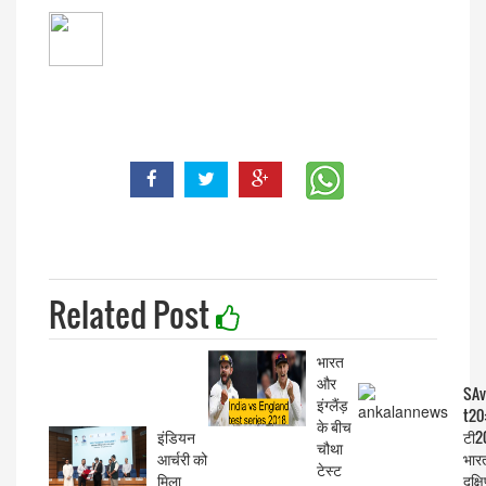
Related Post
भारत
और
SAv
इंग्लैंड़
t20
के बीच
इंडियन
टी20
चौथा
आर्चरी को
भारत
टेस्ट
मिला
दक्ष