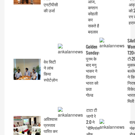
आज,
एनटीपीसी
अफ्
कप्तान
की उर्जा
को 
कोहली
रन स
कर
हरा
सकते है
बदलाव
SAv
Golden
Wom
Sunday:
T20:
पूनम के
टी-2
वेव सिटी
बाद मनु
मुकाब
ने लांच
भाकर ने
बल्ले
किया
दिलाया
ने कि
स्पोर्टज़ोन
भारत को
निरा
छठा
विकेट
गोल्ड
भारत
मिली
टाटा टी
जागो रे
अविश्वास
2.0 ने
वर्ल
प्रस्ताव
‘चैम्पियंस
नंब
पारित कर
ऑफ
रो